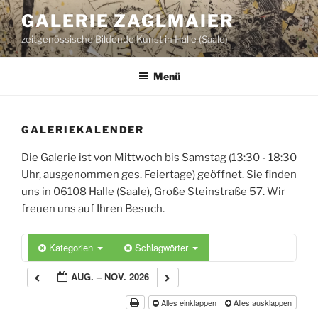
Zum
GALERIE ZAGLMAIER
Inhalt
zeitgenössische Bildende Kunst in Halle (Saale)
springen
Menü
GALERIEKALENDER
Die Galerie ist von Mittwoch bis Samstag (13:30 - 18:30
Uhr, ausgenommen ges. Feiertage) geöffnet. Sie finden
uns in 06108 Halle (Saale), Große Steinstraße 57. Wir
freuen uns auf Ihren Besuch.
Kategorien
Schlagwörter
AUG. – NOV. 2026
Alles einklappen
Alles ausklappen