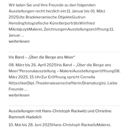
Wir laden Sie und Ihre Freunde zu den folgenden
Ausstellungen recht herzlich ein:11. Januar bis 01. März
2025Ute Bradekeramische ObjekteGudrun
Henslingfotografische KünstlerporträtsWinfried
MikolajczykMalerei, ZeichnungenAusstellungseröffnung:11.
Januar …
„Ausstellungen
weiterlesen
Ute
Brade,
Iris Band – „Über die Berge ans Meer“
Gudrun
08. März bis 26. April 2025Iris Band – „Über die Berge ans
Hensling,
Meer“Personalausstellung – MalereiAusstellungseröffnung08.
Winfried
März 2025, 15 UhrZur Eröffnung spricht Cornelia
Mikolajczyk“
Nitzschke(Dipl.-Theaterwissenschaftlerin/Dramaturgin). Liebe
Freunde …
„Iris
weiterlesen
Band
–
Ausstellungen mit Hans-Christoph Rackwitz und Christine
„Über
Rammelt-Hadelich
die
10. Mai bis 28. Juni 2025Hans-Christoph RackwitzMalerei,
Berge