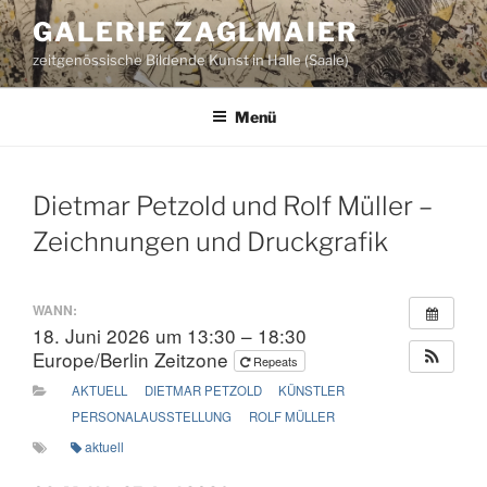
Zum
GALERIE ZAGLMAIER
Inhalt
zeitgenössische Bildende Kunst in Halle (Saale)
springen
Menü
Dietmar Petzold und Rolf Müller –
Zeichnungen und Druckgrafik
WANN:
18. Juni 2026 um 13:30 – 18:30
Europe/Berlin Zeitzone
Repeats
AKTUELL
DIETMAR PETZOLD
KÜNSTLER
PERSONALAUSSTELLUNG
ROLF MÜLLER
aktuell