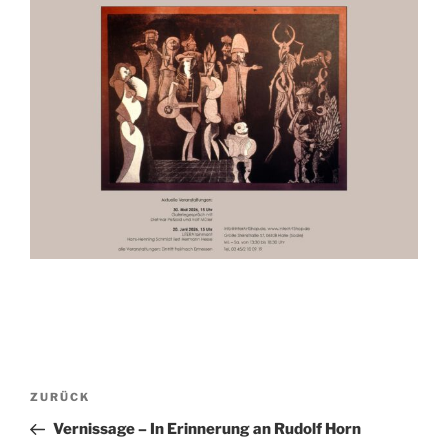
Beitragsnavigation
Vorheriger
ZURÜCK
Beitrag
Vernissage – In Erinnerung an Rudolf Horn