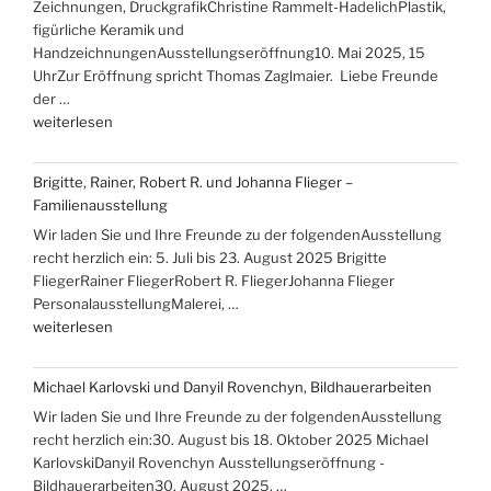
Zeichnungen, DruckgrafikChristine Rammelt-HadelichPlastik,
ans
figürliche Keramik und
Meer““
HandzeichnungenAusstellungseröffnung10. Mai 2025, 15
UhrZur Eröffnung spricht Thomas Zaglmaier. Liebe Freunde
der …
„Ausstellungen
weiterlesen
mit
Hans-
Brigitte, Rainer, Robert R. und Johanna Flieger –
Christoph
Familienausstellung
Rackwitz
Wir laden Sie und Ihre Freunde zu der folgendenAusstellung
und
recht herzlich ein: 5. Juli bis 23. August 2025 Brigitte
Christine
FliegerRainer FliegerRobert R. FliegerJohanna Flieger
Rammelt-
PersonalausstellungMalerei, …
Hadelich“
„Brigitte,
weiterlesen
Rainer,
Robert
Michael Karlovski und Danyil Rovenchyn, Bildhauerarbeiten
R.
Wir laden Sie und Ihre Freunde zu der folgendenAusstellung
und
recht herzlich ein:30. August bis 18. Oktober 2025 Michael
Johanna
KarlovskiDanyil Rovenchyn Ausstellungseröffnung -
Flieger
Bildhauerarbeiten30. August 2025, …
–