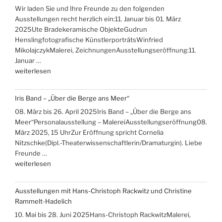
Wir laden Sie und Ihre Freunde zu den folgenden
Ausstellungen recht herzlich ein:11. Januar bis 01. März
2025Ute Bradekeramische ObjekteGudrun
Henslingfotografische KünstlerporträtsWinfried
MikolajczykMalerei, ZeichnungenAusstellungseröffnung:11.
Januar …
„Ausstellungen
weiterlesen
Ute
Brade,
Iris Band – „Über die Berge ans Meer“
Gudrun
08. März bis 26. April 2025Iris Band – „Über die Berge ans
Hensling,
Meer“Personalausstellung – MalereiAusstellungseröffnung08.
Winfried
März 2025, 15 UhrZur Eröffnung spricht Cornelia
Mikolajczyk“
Nitzschke(Dipl.-Theaterwissenschaftlerin/Dramaturgin). Liebe
Freunde …
„Iris
weiterlesen
Band
–
Ausstellungen mit Hans-Christoph Rackwitz und Christine
„Über
Rammelt-Hadelich
die
10. Mai bis 28. Juni 2025Hans-Christoph RackwitzMalerei,
Berge