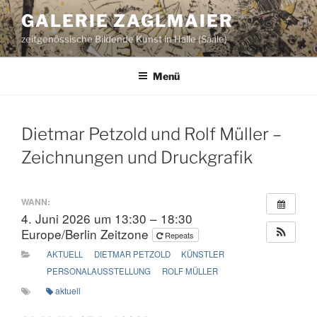
Zum
GALERIE ZAGLMAIER
Inhalt
zeitgenössische Bildende Kunst in Halle (Saale)
springen
Menü
Dietmar Petzold und Rolf Müller –
Zeichnungen und Druckgrafik
WANN:
4. Juni 2026 um 13:30 – 18:30
Europe/Berlin Zeitzone
Repeats
AKTUELL
DIETMAR PETZOLD
KÜNSTLER
PERSONALAUSSTELLUNG
ROLF MÜLLER
aktuell