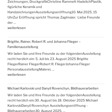
Zeichnungen, DruckgrafikChristine Rammelt-HadelichPlastik,
ans
figürliche Keramik und
Meer““
HandzeichnungenAusstellungseröffnung10. Mai 2025, 15
UhrZur Eröffnung spricht Thomas Zaglmaier. Liebe Freunde
der …
„Ausstellungen
weiterlesen
mit
Hans-
Brigitte, Rainer, Robert R. und Johanna Flieger –
Christoph
Familienausstellung
Rackwitz
Wir laden Sie und Ihre Freunde zu der folgendenAusstellung
und
recht herzlich ein: 5. Juli bis 23. August 2025 Brigitte
Christine
FliegerRainer FliegerRobert R. FliegerJohanna Flieger
Rammelt-
PersonalausstellungMalerei, …
Hadelich“
„Brigitte,
weiterlesen
Rainer,
Robert
Michael Karlovski und Danyil Rovenchyn, Bildhauerarbeiten
R.
Wir laden Sie und Ihre Freunde zu der folgendenAusstellung
und
recht herzlich ein:30. August bis 18. Oktober 2025 Michael
Johanna
KarlovskiDanyil Rovenchyn Ausstellungseröffnung -
Flieger
Bildhauerarbeiten30. August 2025, …
–