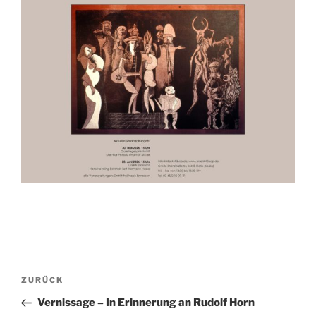
Beitragsnavigation
Vorheriger
ZURÜCK
Beitrag
Vernissage – In Erinnerung an Rudolf Horn