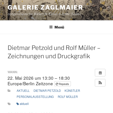
Zum
GALERIE ZAGLMAIER
Inhalt
zeitgenössische Bildende Kunst in Halle (Saale)
springen
Menü
Dietmar Petzold und Rolf Müller –
Zeichnungen und Druckgrafik
WANN:
22. Mai 2026 um 13:30 – 18:30
Europe/Berlin Zeitzone
Repeats
AKTUELL
DIETMAR PETZOLD
KÜNSTLER
PERSONALAUSSTELLUNG
ROLF MÜLLER
aktuell