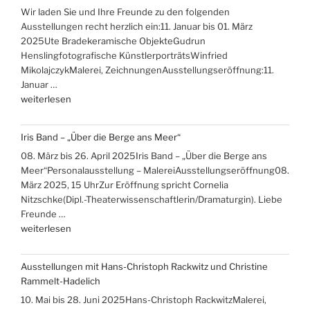
Wir laden Sie und Ihre Freunde zu den folgenden
Ausstellungen recht herzlich ein:11. Januar bis 01. März
2025Ute Bradekeramische ObjekteGudrun
Henslingfotografische KünstlerporträtsWinfried
MikolajczykMalerei, ZeichnungenAusstellungseröffnung:11.
Januar …
„Ausstellungen
weiterlesen
Ute
Brade,
Iris Band – „Über die Berge ans Meer“
Gudrun
08. März bis 26. April 2025Iris Band – „Über die Berge ans
Hensling,
Meer“Personalausstellung – MalereiAusstellungseröffnung08.
Winfried
März 2025, 15 UhrZur Eröffnung spricht Cornelia
Mikolajczyk“
Nitzschke(Dipl.-Theaterwissenschaftlerin/Dramaturgin). Liebe
Freunde …
„Iris
weiterlesen
Band
–
Ausstellungen mit Hans-Christoph Rackwitz und Christine
„Über
Rammelt-Hadelich
die
10. Mai bis 28. Juni 2025Hans-Christoph RackwitzMalerei,
Berge