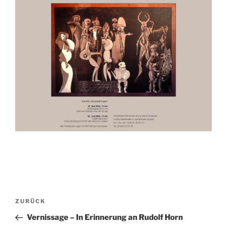
Beitragsnavigation
Vorheriger
ZURÜCK
Beitrag
Vernissage – In Erinnerung an Rudolf Horn