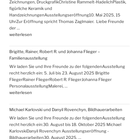
Zeichnungen, DruckgrafikChristine Rammelt-HadelichPlastik,
ans
figürliche Keramik und
Meer““
HandzeichnungenAusstellungseröffnung10. Mai 2025, 15
UhrZur Eröffnung spricht Thomas Zaglmaier. Liebe Freunde
der …
„Ausstellungen
weiterlesen
mit
Hans-
Brigitte, Rainer, Robert R. und Johanna Flieger –
Christoph
Familienausstellung
Rackwitz
Wir laden Sie und Ihre Freunde zu der folgendenAusstellung
und
recht herzlich ein: 5. Juli bis 23. August 2025 Brigitte
Christine
FliegerRainer FliegerRobert R. FliegerJohanna Flieger
Rammelt-
PersonalausstellungMalerei, …
Hadelich“
„Brigitte,
weiterlesen
Rainer,
Robert
Michael Karlovski und Danyil Rovenchyn, Bildhauerarbeiten
R.
Wir laden Sie und Ihre Freunde zu der folgendenAusstellung
und
recht herzlich ein:30. August bis 18. Oktober 2025 Michael
Johanna
KarlovskiDanyil Rovenchyn Ausstellungseröffnung -
Flieger
Bildhauerarbeiten30. August 2025, …
–