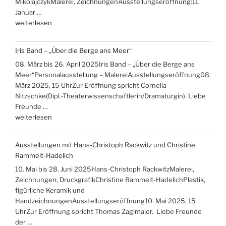
MikolajczykMalerei, ZeichnungenAusstellungseröffnung:11.
Januar …
„Ausstellungen
weiterlesen
Ute
Brade,
Iris Band – „Über die Berge ans Meer“
Gudrun
08. März bis 26. April 2025Iris Band – „Über die Berge ans
Hensling,
Meer“Personalausstellung – MalereiAusstellungseröffnung08.
Winfried
März 2025, 15 UhrZur Eröffnung spricht Cornelia
Mikolajczyk“
Nitzschke(Dipl.-Theaterwissenschaftlerin/Dramaturgin). Liebe
Freunde …
„Iris
weiterlesen
Band
–
Ausstellungen mit Hans-Christoph Rackwitz und Christine
„Über
Rammelt-Hadelich
die
10. Mai bis 28. Juni 2025Hans-Christoph RackwitzMalerei,
Berge
Zeichnungen, DruckgrafikChristine Rammelt-HadelichPlastik,
ans
figürliche Keramik und
Meer““
HandzeichnungenAusstellungseröffnung10. Mai 2025, 15
UhrZur Eröffnung spricht Thomas Zaglmaier. Liebe Freunde
der …