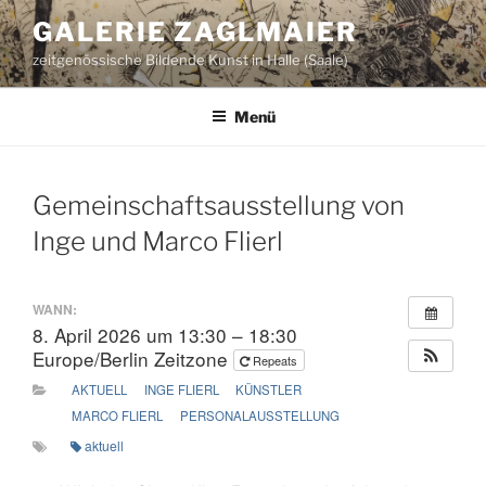
Zum
GALERIE ZAGLMAIER
Inhalt
zeitgenössische Bildende Kunst in Halle (Saale)
springen
Menü
Gemeinschaftsausstellung von
Inge und Marco Flierl
WANN:
8. April 2026 um 13:30 – 18:30
Europe/Berlin Zeitzone
Repeats
AKTUELL
INGE FLIERL
KÜNSTLER
MARCO FLIERL
PERSONALAUSSTELLUNG
aktuell