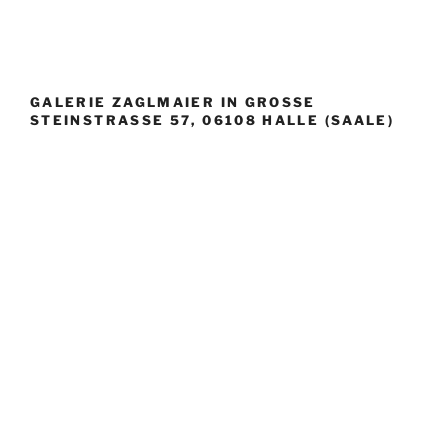
Rovenchyn,
Bildhauerarbeiten“
GALERIE ZAGLMAIER IN GROSSE S
TEINSTRASSE 57, 06108 HALLE (SAALE)