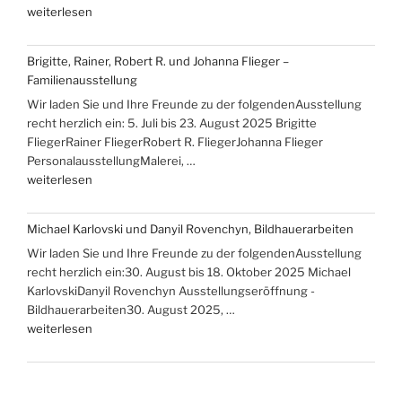
„Ausstellungen
weiterlesen
mit
Hans-
Brigitte, Rainer, Robert R. und Johanna Flieger –
Christoph
Familienausstellung
Rackwitz
Wir laden Sie und Ihre Freunde zu der folgendenAusstellung
und
recht herzlich ein: 5. Juli bis 23. August 2025 Brigitte
Christine
FliegerRainer FliegerRobert R. FliegerJohanna Flieger
Rammelt-
PersonalausstellungMalerei, …
Hadelich“
„Brigitte,
weiterlesen
Rainer,
Robert
Michael Karlovski und Danyil Rovenchyn, Bildhauerarbeiten
R.
Wir laden Sie und Ihre Freunde zu der folgendenAusstellung
und
recht herzlich ein:30. August bis 18. Oktober 2025 Michael
Johanna
KarlovskiDanyil Rovenchyn Ausstellungseröffnung -
Flieger
Bildhauerarbeiten30. August 2025, …
–
„Michael
weiterlesen
Familienausstellung“
Karlovski
und
Danyil