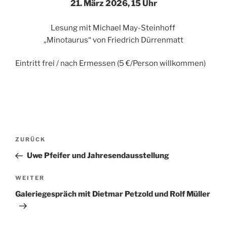
21. März 2026, 15 Uhr
Lesung mit Michael May-Steinhoff
„Minotaurus“ von Friedrich Dürrenmatt
Eintritt frei / nach Ermessen (5 €/Person willkommen)
Beitragsnavigation
Vorheriger
ZURÜCK
Beitrag
Uwe Pfeifer und Jahresendausstellung
Nächster
WEITER
Beitrag
Galeriegespräch mit Dietmar Petzold und Rolf Müller