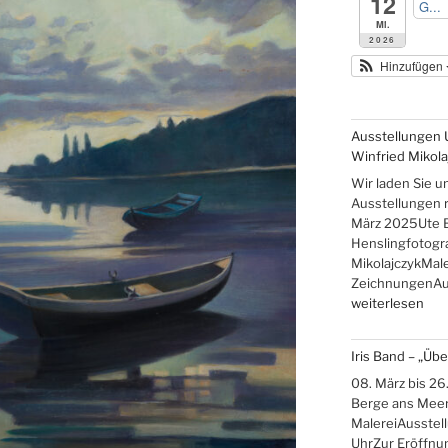
12
G...
Mi.
2026
Hinzufügen
Ausstellungen 
Winfried Mikola
Wir laden Sie u
Ausstellungen re
März 2025Ute 
Henslingfotogr
MikolajczykMale
ZeichnungenAus
„Ausstellungen
weiterlesen
Ute
Brade,
Iris Band – „Üb
Gudrun
Hensling,
08. März bis 26.
Winfried
Berge ans Meer
Mikolajczyk“
MalereiAusstel
UhrZur Eröffnun