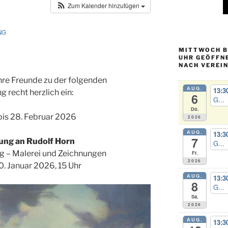
Zum Kalender hinzufügen
NG
MITTWOCH BI
UHR GEÖFFN
NACH VEREI
Ihre Freunde zu der folgenden
AUG.
13:3
g recht herzlich ein:
6
G...
Do.
 bis 28. Februar 2026
2026
AUG.
13:3
7
rung an Rudolf Horn
G...
g – Malerei und Zeichnungen
Fr.
2026
0. Januar 2026, 15 Uhr
AUG.
13:3
8
G...
Sa.
2026
AUG.
13:3