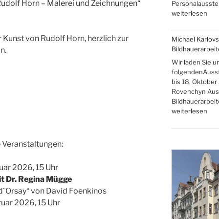
Rudolf Horn – Malerei und Zeichnungen“
Personalausstel
„Brigitte,
weiterlesen
Rainer,
Robert
r Kunst von Rudolf Horn, herzlich zur
Michael Karlovs
R.
Bildhauerarbei
n.
und
Johanna
Wir laden Sie u
Flieger
folgendenAusste
–
bis 18. Oktober
Familienausstel
Rovenchyn Auss
Bildhauerarbei
„Michael
weiterlesen
Karlovski
und
Danyil
 Veranstaltungen:
Rovenchyn,
Bildhauerarbeit
nuar 2026, 15 Uhr
t Dr. Regina Mügge
d´Orsay“ von David Foenkinos
ruar 2026, 15 Uhr