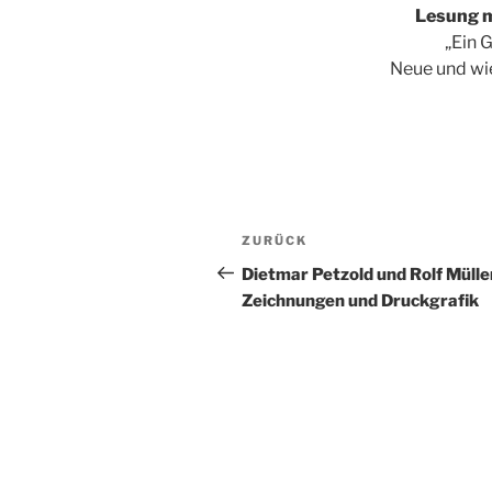
Lesung m
„Ein 
Neue und wi
Beitragsnavigation
Vorheriger
ZURÜCK
Beitrag
Dietmar Petzold und Rolf Mülle
Zeichnungen und Druckgrafik