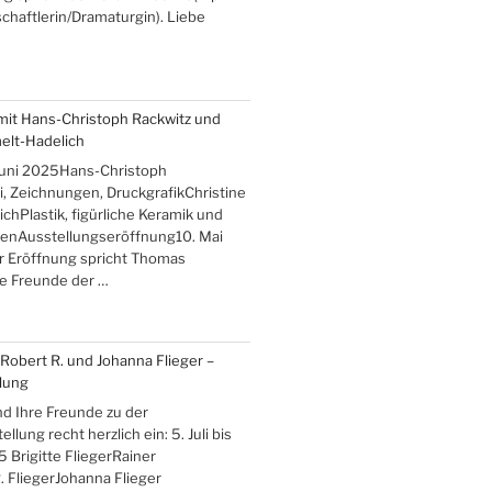
haftlerin/Dramaturgin). Liebe
mit Hans-Christoph Rackwitz und
elt-Hadelich
 Juni 2025Hans-Christoph
, Zeichnungen, DruckgrafikChristine
hPlastik, figürliche Keramik und
enAusstellungseröffnung10. Mai
r Eröffnung spricht Thomas
be Freunde der …
, Robert R. und Johanna Flieger –
lung
nd Ihre Freunde zu der
lung recht herzlich ein: 5. Juli bis
 Brigitte FliegerRainer
. FliegerJohanna Flieger