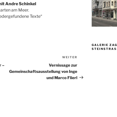
it Andre Schinkel
Garten am Meer.
edergefundene Texte“
GALERIE ZAG
TEINSTRASSE
WEITER
Nächster
Beitrag
r –
Vernissage zur
Gemeinschaftsausstellung von Inge
und Marco Flierl