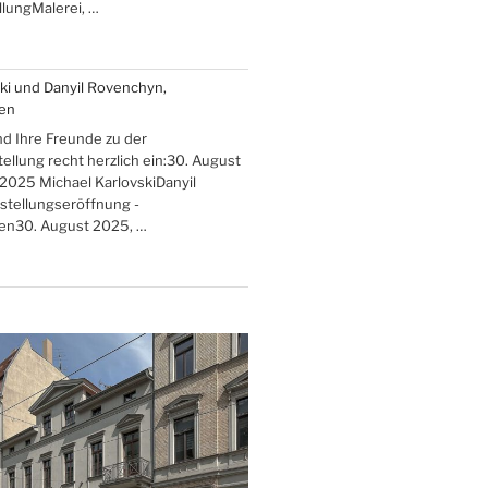
lungMalerei, …
ki und Danyil Rovenchyn,
ten
nd Ihre Freunde zu der
llung recht herzlich ein:30. August
 2025 Michael KarlovskiDanyil
lung“
tellungseröffnung -
ten30. August 2025, …
en“