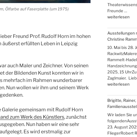
Theaterwissensc
m, Ölfarbe auf Faserplatte (um 1975)
Freunde …
„Iris
weiterlesen
Band
–
Ausstellungen 
„Über
lieber Freund Prof. Rudolf Horn im hohen
Christine Ramm
die
 äußerst erfüllten Leben in Leipzig
Berge
10. Mai bis 28.
ans
RackwitzMalerei
Meer““
Rammelt-Hadelic
ar auch Maler und Zeichner. Von seinen
Handzeichnung
2025, 15 UhrZu
t der Bildenden Kunst konnten wir in
Zaglmaier. Lie
its mehrfach im Rahmen wunderbarer
„Ausstellungen
weiterlesen
en. Nun wollen wir ihm und seinem Werk
mit
 gedenken.
Hans-
Brigitte, Rainer
Christoph
Familienausstel
Rackwitz
re Galerie gemeinsam mit Rudolf Horn
und
Wir laden Sie u
band zum Werk des Künstlers
, zunächst
Christine
folgendenAusstel
usgegeben. Nun haben wir eine sehr
Rammelt-
23. August 2025
aufgelegt. Es wird erstmalig zur
Hadelich“
FliegerRobert R