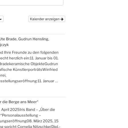
Kalender anzeigen
Ute Brade, Gudrun Hensling,
jczyk
nd Ihre Freunde zu den folgenden
cht herzlich ein:11. Januar bis 01.
Bradekeramische ObjekteGudrun
afische KünstlerporträtsWinfried
rei,
stellungseröffnung:11. Januar …
er die Berge ans Meer“
 April 2025Iris Band – „Über die
“Personalausstellung –
lungseröffnung08. März 2025, 15
g spricht Cornelia Nitzschke(Dipl.-