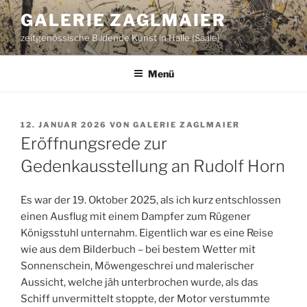
Zum
GALERIE ZAGLMAIER
Inhalt
zeitgenössische Bildende Kunst in Halle (Saale)
springen
Menü
VERÖFFENTLICHT
12. JANUAR 2026
VON
GALERIE ZAGLMAIER
AM
Eröffnungsrede zur
Gedenkausstellung an Rudolf Horn
Es war der 19. Oktober 2025, als ich kurz entschlossen
einen Ausflug mit einem Dampfer zum Rügener
Königsstuhl unternahm. Eigentlich war es eine Reise
wie aus dem Bilderbuch – bei bestem Wetter mit
Sonnenschein, Möwengeschrei und malerischer
Aussicht, welche jäh unterbrochen wurde, als das
Schiff unvermittelt stoppte, der Motor verstummte