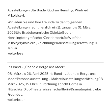
Ausstellungen Ute Brade, Gudrun Hensling, Winfried
Mikolajczyk
Wir laden Sie und Ihre Freunde zu den folgenden
Ausstellungen recht herzlich ein:11. Januar bis 01. März
2025Ute Bradekeramische ObjekteGudrun
Henslingfotografische KünstlerporträtsWinfried
MikolajczykMalerei, ZeichnungenAusstellungseröffnung:11.
Januar …
„Ausstellungen
weiterlesen
Ute
Brade,
Iris Band – „Über die Berge ans Meer“
Gudrun
08. März bis 26. April 2025Iris Band – „Über die Berge ans
Hensling,
Meer“Personalausstellung – MalereiAusstellungseröffnung08.
Winfried
März 2025, 15 UhrZur Eröffnung spricht Cornelia
Mikolajczyk“
Nitzschke(Dipl.-Theaterwissenschaftlerin/Dramaturgin). Liebe
Freunde …
„Iris
weiterlesen
Band
–