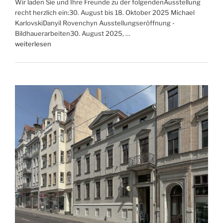
Wir laden Sie und Ihre Freunde zu der folgendenAusstellung
und
recht herzlich ein:30. August bis 18. Oktober 2025 Michael
Johanna
KarlovskiDanyil Rovenchyn Ausstellungseröffnung -
Flieger
Bildhauerarbeiten30. August 2025, …
–
„Michael
weiterlesen
Familienausstellung“
Karlovski
und
Danyil
Rovenchyn,
Bildhauerarbeiten“