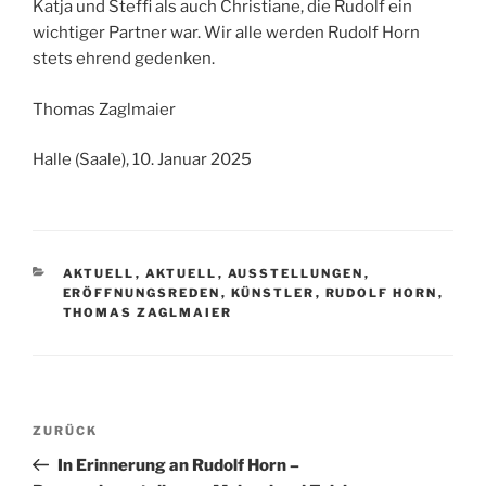
Katja und Steffi als auch Christiane, die Rudolf ein
wichtiger Partner war. Wir alle werden Rudolf Horn
stets ehrend gedenken.
Thomas Zaglmaier
Halle (Saale), 10. Januar 2025
KATEGORIEN
AKTUELL
,
AKTUELL
,
AUSSTELLUNGEN
,
ERÖFFNUNGSREDEN
,
KÜNSTLER
,
RUDOLF HORN
,
THOMAS ZAGLMAIER
Beitragsnavigation
Vorheriger
ZURÜCK
Beitrag
In Erinnerung an Rudolf Horn –