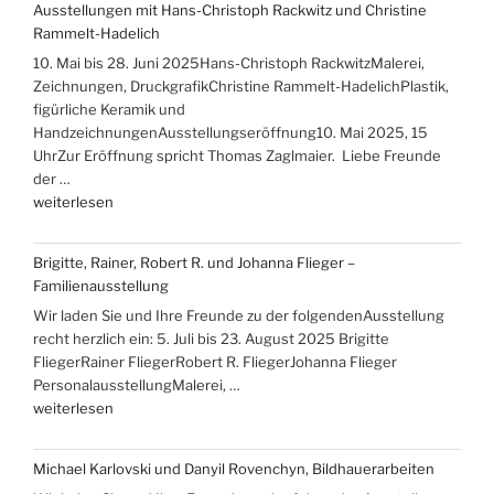
Ausstellungen mit Hans-Christoph Rackwitz und Christine
„Über
Rammelt-Hadelich
die
10. Mai bis 28. Juni 2025Hans-Christoph RackwitzMalerei,
Berge
Zeichnungen, DruckgrafikChristine Rammelt-HadelichPlastik,
ans
figürliche Keramik und
Meer““
HandzeichnungenAusstellungseröffnung10. Mai 2025, 15
UhrZur Eröffnung spricht Thomas Zaglmaier. Liebe Freunde
der …
„Ausstellungen
weiterlesen
mit
Hans-
Brigitte, Rainer, Robert R. und Johanna Flieger –
Christoph
Familienausstellung
Rackwitz
Wir laden Sie und Ihre Freunde zu der folgendenAusstellung
und
recht herzlich ein: 5. Juli bis 23. August 2025 Brigitte
Christine
FliegerRainer FliegerRobert R. FliegerJohanna Flieger
Rammelt-
PersonalausstellungMalerei, …
Hadelich“
„Brigitte,
weiterlesen
Rainer,
Robert
Michael Karlovski und Danyil Rovenchyn, Bildhauerarbeiten
R.