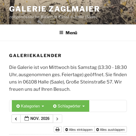
Zum
GALERIE ZAGLMAIER
Inhalt
zeitgenössische Bildende Kunst in Halle (Saale)
springen
Menü
GALERIEKALENDER
Die Galerie ist von Mittwoch bis Samstag (13:30 - 18:30
Uhr, ausgenommen ges. Feiertage) geöffnet. Sie finden
uns in 06108 Halle (Saale), Große Steinstraße 57. Wir
freuen uns auf Ihren Besuch.
Kategorien
Schlagwörter
NOV. 2026
Alles einklappen
Alles ausklappen