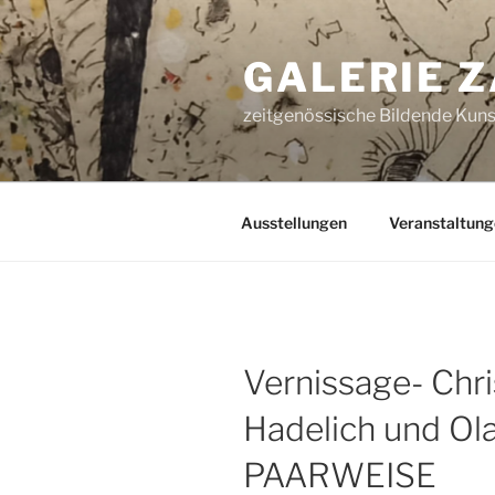
Zum
Inhalt
GALERIE 
springen
zeitgenössische Bildende Kunst
Ausstellungen
Veranstaltung
Vernissage- Chr
Hadelich und Ol
PAARWEISE