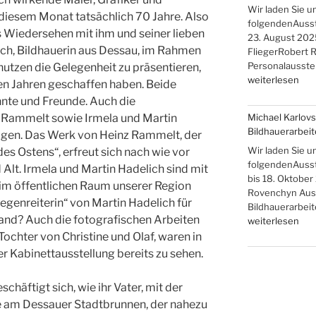
und
Wir laden Sie u
diesem Monat tatsächlich 70 Jahre. Also
Christine
folgendenAusstel
as Wiedersehen mit ihm und seiner lieben
Rammelt-
23. August 2025
ch, Bildhauerin aus Dessau, im Rahmen
Hadelich“
FliegerRobert R
Personalausstel
nutzen die Gelegenheit zu präsentieren,
„Brigitte,
weiterlesen
ten Jahren geschaffen haben. Beide
Rainer,
annte und Freunde. Auch die
Robert
z Rammelt sowie Irmela und Martin
Michael Karlovs
R.
Bildhauerarbei
eigen. Das Werk von Heinz Rammelt, der
und
Johanna
Wir laden Sie u
es Ostens“, erfreut sich nach wie vor
Flieger
folgendenAusste
 Alt. Irmela und Martin Hadelich sind mit
–
bis 18. Oktober
im öffentlichen Raum unserer Region
Familienausstel
Rovenchyn Auss
iegenreiterin“ von Martin Hadelich für
Bildhauerarbei
stand? Auch die fotografischen Arbeiten
„Michael
weiterlesen
Karlovski
ochter von Christine und Olaf, waren in
und
r Kabinettausstellung bereits zu sehen.
Danyil
Rovenchyn,
häftigt sich, wie ihr Vater, mit der
Bildhauerarbeit
sie am Dessauer Stadtbrunnen, der nahezu