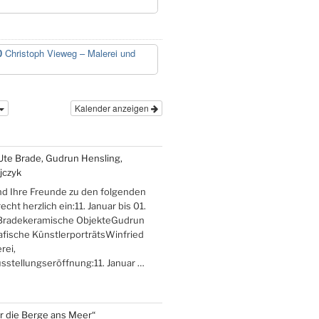
0
Christoph Vieweg – Malerei und
Kalender anzeigen
Ute Brade, Gudrun Hensling,
jczyk
nd Ihre Freunde zu den folgenden
cht herzlich ein:11. Januar bis 01.
Bradekeramische ObjekteGudrun
afische KünstlerporträtsWinfried
rei,
stellungseröffnung:11. Januar …
er die Berge ans Meer“