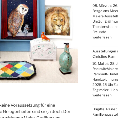
Hensling,
08. März bis 26.
Winfried
Berge ans Meer
Mikolajczyk“
MalereiAusstel
UhrZur Eröffnun
Theaterwissensc
Freunde …
„Iris
weiterlesen
Band
–
Ausstellungen 
„Über
Christine Ramm
die
Berge
10. Mai bis 28.
ans
RackwitzMalerei
Meer““
Rammelt-Hadelic
Handzeichnung
2025, 15 UhrZu
Zaglmaier. Lie
„Ausstellungen
weiterlesen
mit
keine Voraussetzung für eine
Hans-
Brigitte, Rainer
Christoph
e Gelegenheiten sind sie ja doch. Der
Familienausstel
Rackwitz
ch wirkende Maler, Grafiker und