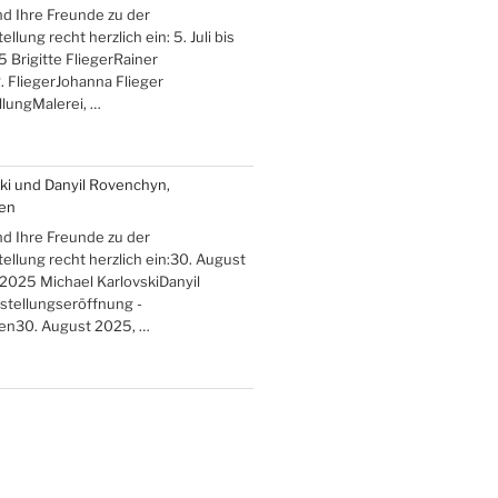
nd Ihre Freunde zu der
lung recht herzlich ein: 5. Juli bis
 Brigitte FliegerRainer
. FliegerJohanna Flieger
lungMalerei, …
ki und Danyil Rovenchyn,
ten
nd Ihre Freunde zu der
llung recht herzlich ein:30. August
 2025 Michael KarlovskiDanyil
lung“
tellungseröffnung -
ten30. August 2025, …
en“