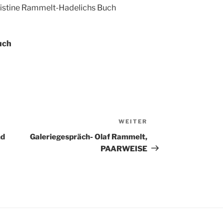
ristine Rammelt-Hadelichs Buch
uch
WEITER
Nächster
Beitrag
nd
Galeriegespräch- Olaf Rammelt,
PAARWEISE