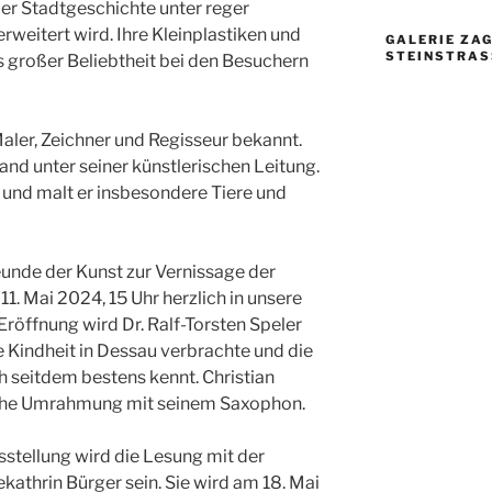
der Stadtgeschichte unter reger
weitert wird. Ihre Kleinplastiken und
GALERIE ZAG
TEINSTRASSE
ts großer Beliebtheit bei den Besuchern
Maler, Zeichner und Regisseur bekannt.
tand unter seiner künstlerischen Leitung.
 und malt er insbesondere Tiere und
reunde der Kunst zur Vernissage der
. Mai 2024, 15 Uhr herzlich in unsere
 Eröffnung wird Dr. Ralf-Torsten Speler
e Kindheit in Dessau verbrachte und die
 seitdem bestens kennt. Christian
ische Umrahmung mit seinem Saxophon.
stellung wird die Lesung mit der
athrin Bürger sein. Sie wird am 18. Mai