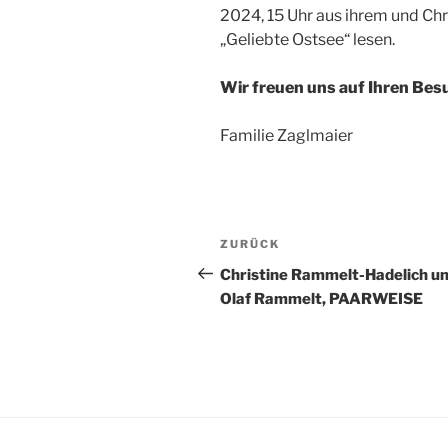
2024, 15 Uhr aus ihrem und Ch
„Geliebte Ostsee“ lesen.
Wir freuen uns auf Ihren Bes
Familie Zaglmaier
Beitragsnavigation
Vorheriger
ZURÜCK
Beitrag
Christine Rammelt-Hadelich u
Olaf Rammelt, PAARWEISE