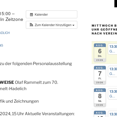
15:00 –
Kalender
in Zeitzone
Zum Kalender hinzufügen
MITTWOCH BI
UHR GEÖFFN
ADLICH
NACH VEREI
NG
AUG.
13:3
6
G...
Do.
2026
 zu der folgenden Personalausstellung
AUG.
13:3
7
G...
Fr.
WEISE
Olaf Rammelt zum 70.
2026
melt-Hadelich
AUG.
13:3
8
G...
afik und Zeichnungen
Sa.
2026
AUG.
 2024, 15 Uhr Aktuelle Veranstaltungen:
13:3