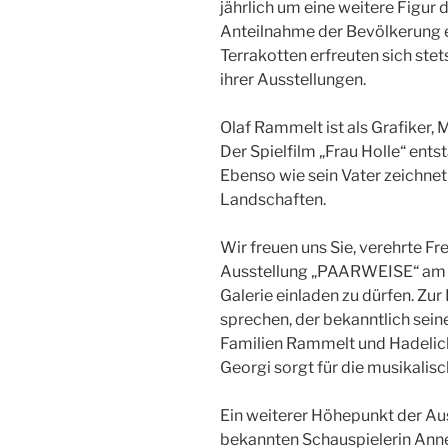
jährlich um eine weitere Figur 
Anteilnahme der Bevölkerung er
Terrakotten erfreuten sich ste
ihrer Ausstellungen.
Olaf Rammelt ist als Grafiker, 
Der Spielfilm „Frau Holle“ ents
Ebenso wie sein Vater zeichnet
Landschaften.
Wir freuen uns Sie, verehrte F
Ausstellung „PAARWEISE“ am 11
Galerie einladen zu dürfen. Zur
sprechen, der bekanntlich sein
Familien Rammelt und Hadelich
Georgi sorgt für die musikal
Ein weiterer Höhepunkt der Aus
bekannten Schauspielerin Annek