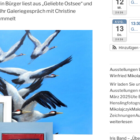
12
G...
in Bürger liest aus „Geliebte Ostsee“ und
Mi.
Uhr Galeriegespräch mit Christine
2026
ammelt
AUG.
13:3
13
G...
Do.
2026
Hinzufügen
Ausstellungen 
Winfried Mikola
Wir laden Sie u
Ausstellungen re
März 2025Ute 
Henslingfotogr
MikolajczykMale
ZeichnungenAus
„Ausstellungen
weiterlesen
Ute
Brade,
Iris Band – „Üb
Gudrun