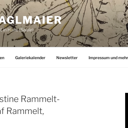
ZAGLMAIER
 in Halle (Saale)
en
Galeriekalender
Newsletter
Impressum und meh
istine Rammelt-
af Rammelt,