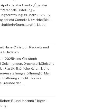
 April 2025Iris Band – „Über die
“Personalausstellung –
lungseröffnung08. März 2025, 15
g spricht Cornelia Nitzschke(Dipl.-
haftlerin/Dramaturgin). Liebe
mit Hans-Christoph Rackwitz und
elt-Hadelich
 Juni 2025Hans-Christoph
, Zeichnungen, DruckgrafikChristine
hPlastik, figürliche Keramik und
enAusstellungseröffnung10. Mai
r Eröffnung spricht Thomas
be Freunde der …
, Robert R. und Johanna Flieger –
lung