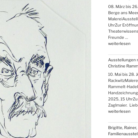
Hensling,
08. März bis 26.
Winfried
Berge ans Meer
Mikolajczyk“
MalereiAusstel
UhrZur Eröffnun
Theaterwissensc
Freunde …
„Iris
weiterlesen
Band
–
Ausstellungen 
„Über
Christine Ramm
die
Berge
10. Mai bis 28.
ans
RackwitzMalerei
Meer““
Rammelt-Hadelic
Handzeichnung
2025, 15 UhrZu
Zaglmaier. Lie
„Ausstellungen
weiterlesen
mit
Hans-
Brigitte, Rainer
Christoph
Familienausstel
Rackwitz