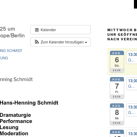
025 um
Kalender
MITTWOCH BI
ope/Berlin
UHR GEÖFFN
NACH VEREI
Zum Kalender hinzufügen
ING SCHMIDT
AUG.
13:3
6
TUNG
G...
Do.
2026
nning Schmidt
AUG.
13:3
7
G...
Fr.
2026
AUG.
13:3
8
G...
Sa.
2026
AUG.
13:3