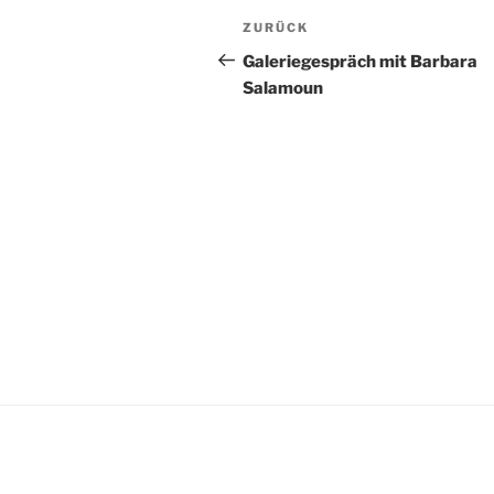
Beitragsnavigation
Vorheriger
ZURÜCK
Beitrag
Galeriegespräch mit Barbara
Salamoun