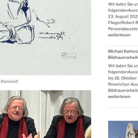
und
Wir laden Sie u
Christine
folgendenAusstel
Rammelt-
23. August 2025
Hadelich“
FliegerRobert R
Personalausstel
„Brigitte,
weiterlesen
Rainer,
Robert
Michael Karlovs
R.
Bildhauerarbei
und
Johanna
Wir laden Sie u
Flieger
folgendenAusste
–
bis 18. Oktober
f Rammelt
Familienausstel
Rovenchyn Auss
Bildhauerarbei
„Michael
weiterlesen
Karlovski
und
Danyil
Rovenchyn,
Bildhauerarbeit