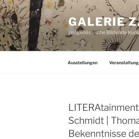
Zum
Inhalt
GALERIE 
springen
zeitgenössische Bildende Kunst
Ausstellungen
Veranstaltung
LITERAtainment
Schmidt | Thom
Bekenntnisse de