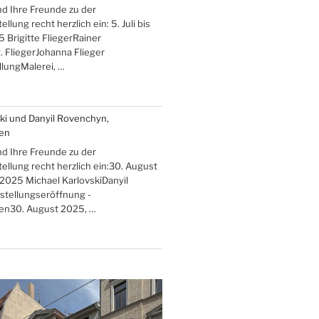
nd Ihre Freunde zu der
lung recht herzlich ein: 5. Juli bis
 Brigitte FliegerRainer
. FliegerJohanna Flieger
lungMalerei, …
ki und Danyil Rovenchyn,
ten
nd Ihre Freunde zu der
llung recht herzlich ein:30. August
 2025 Michael KarlovskiDanyil
lung“
tellungseröffnung -
ten30. August 2025, …
en“