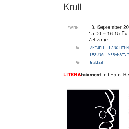
Krull
13. September 2
WANN:
15:00 – 16:15
Eur
Zeitzone
AKTUELL
HANS-HENN
LESUNG
VERANSTAL
aktuell
LITERA
tainment
mit Hans-He