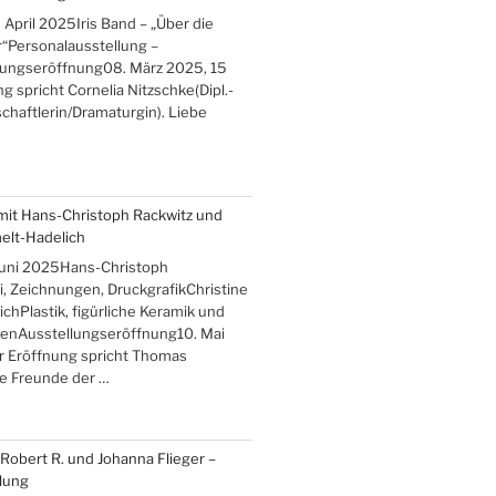
 April 2025Iris Band – „Über die
“Personalausstellung –
lungseröffnung08. März 2025, 15
g spricht Cornelia Nitzschke(Dipl.-
haftlerin/Dramaturgin). Liebe
mit Hans-Christoph Rackwitz und
elt-Hadelich
 Juni 2025Hans-Christoph
, Zeichnungen, DruckgrafikChristine
hPlastik, figürliche Keramik und
enAusstellungseröffnung10. Mai
r Eröffnung spricht Thomas
be Freunde der …
, Robert R. und Johanna Flieger –
lung