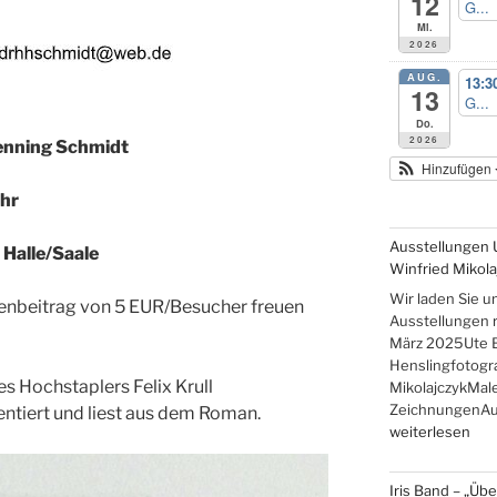
12
G...
Mi.
2026
AUG.
13:3
13
G...
Do.
2026
enning Schmidt
Hinzufügen
Uhr
Ausstellungen 
Halle/Saale
Winfried Mikola
Wir laden Sie u
stenbeitrag von 5 EUR/Besucher freuen
Ausstellungen re
März 2025Ute 
Henslingfotogr
 Hochstaplers Felix Krull
MikolajczykMale
ZeichnungenAus
iert und liest aus dem Roman.
„Ausstellungen
weiterlesen
Ute
Brade,
Iris Band – „Üb
Gudrun