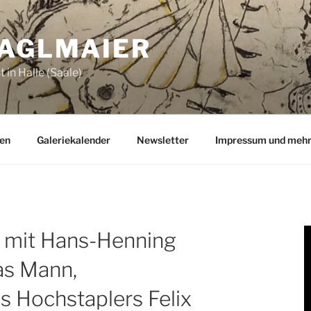
ZAGLMAIER
 in Halle (Saale)
en
Galeriekalender
Newsletter
Impressum und meh
 mit Hans-Henning
as Mann,
s Hochstaplers Felix