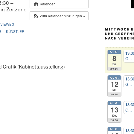
3:30 –
Kalender
in Zeitzone
Zum Kalender hinzufügen
 VIEWEG
MITTWOCH BI
G
KÜNSTLER
UHR GEÖFFN
NACH VEREI
AUG.
13:3
8
G...
Sa.
 Grafik (Kabinettausstellung)
2026
AUG.
13:3
r
12
G...
Mi.
2026
AUG.
13:3
13
G...
Do.
2026
AUG.
13:3