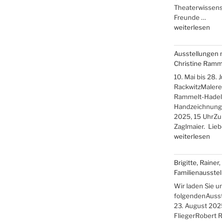
Theaterwissensc
Freunde …
„Iris
weiterlesen
Band
–
Ausstellungen 
„Über
Christine Ramm
die
Berge
10. Mai bis 28.
ans
RackwitzMalerei
Meer““
Rammelt-Hadelic
Handzeichnung
2025, 15 UhrZu
Zaglmaier. Lie
„Ausstellungen
weiterlesen
mit
Hans-
Brigitte, Rainer
Christoph
Familienausstel
Rackwitz
und
Wir laden Sie u
Christine
folgendenAusstel
Rammelt-
23. August 2025
Hadelich“
FliegerRobert R