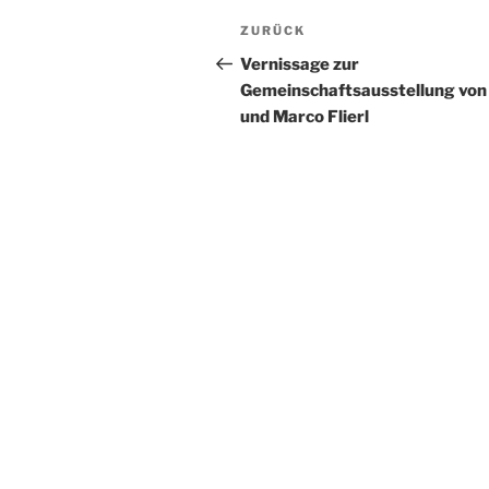
Beitragsnavigation
Vorheriger
ZURÜCK
Beitrag
Vernissage zur
Gemeinschaftsausstellung von
und Marco Flierl