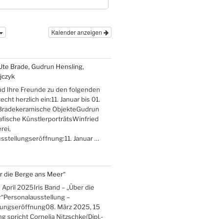
Kalender anzeigen
Ute Brade, Gudrun Hensling,
jczyk
nd Ihre Freunde zu den folgenden
cht herzlich ein:11. Januar bis 01.
Bradekeramische ObjekteGudrun
afische KünstlerporträtsWinfried
rei,
stellungseröffnung:11. Januar …
er die Berge ans Meer“
 April 2025Iris Band – „Über die
“Personalausstellung –
lungseröffnung08. März 2025, 15
g spricht Cornelia Nitzschke(Dipl.-