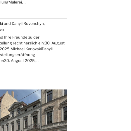
lungMalerei, …
ki und Danyil Rovenchyn,
ten
nd Ihre Freunde zu der
llung recht herzlich ein:30. August
 2025 Michael KarlovskiDanyil
lung“
tellungseröffnung -
ten30. August 2025, …
en“