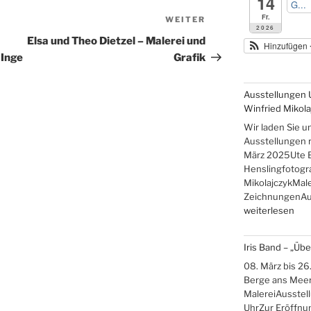
14
G...
Fr.
WEITER
Nächster
2026
Beitrag
Elsa und Theo Dietzel – Malerei und
Hinzufügen
 Inge
Grafik
Ausstellungen 
Winfried Mikola
Wir laden Sie u
Ausstellungen re
März 2025Ute 
Henslingfotogr
MikolajczykMale
ZeichnungenAus
„Ausstellungen
weiterlesen
Ute
Brade,
Iris Band – „Üb
Gudrun
Hensling,
08. März bis 26.
Winfried
Berge ans Meer
Mikolajczyk“
MalereiAusstel
UhrZur Eröffnun