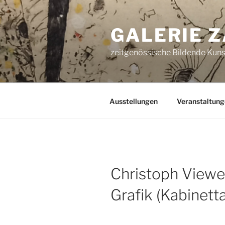
Zum
Inhalt
GALERIE 
springen
zeitgenössische Bildende Kunst
Ausstellungen
Veranstaltung
Christoph Viewe
Grafik (Kabinett