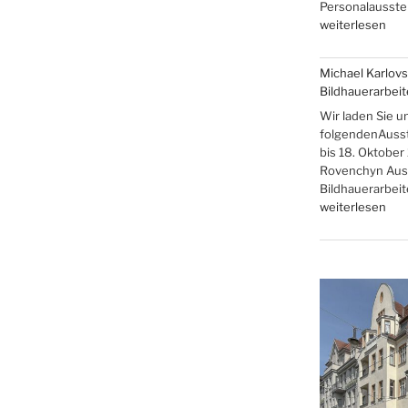
Personalausstel
„Brigitte,
weiterlesen
Rainer,
Robert
Michael Karlovs
R.
Bildhauerarbei
und
Johanna
Wir laden Sie u
Flieger
folgendenAusste
–
bis 18. Oktober
Familienausstel
Rovenchyn Auss
Bildhauerarbei
„Michael
weiterlesen
Karlovski
und
Danyil
Rovenchyn,
Bildhauerarbeit