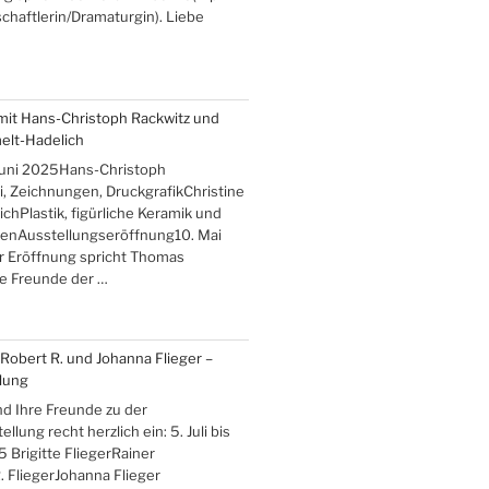
haftlerin/Dramaturgin). Liebe
mit Hans-Christoph Rackwitz und
elt-Hadelich
 Juni 2025Hans-Christoph
, Zeichnungen, DruckgrafikChristine
hPlastik, figürliche Keramik und
enAusstellungseröffnung10. Mai
r Eröffnung spricht Thomas
be Freunde der …
, Robert R. und Johanna Flieger –
lung
nd Ihre Freunde zu der
lung recht herzlich ein: 5. Juli bis
 Brigitte FliegerRainer
. FliegerJohanna Flieger