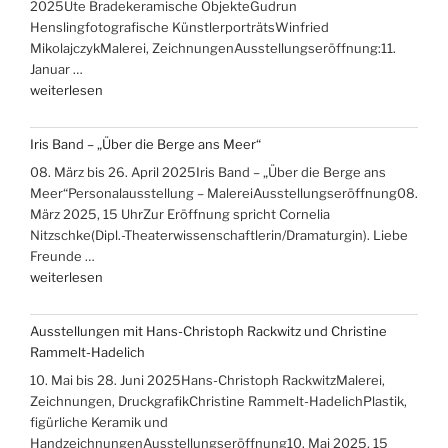
2025Ute Bradekeramische ObjekteGudrun
Henslingfotografische KünstlerporträtsWinfried
MikolajczykMalerei, ZeichnungenAusstellungseröffnung:11.
Januar …
„Ausstellungen
weiterlesen
Ute
Brade,
Iris Band – „Über die Berge ans Meer“
Gudrun
08. März bis 26. April 2025Iris Band – „Über die Berge ans
Hensling,
Meer“Personalausstellung – MalereiAusstellungseröffnung08.
Winfried
März 2025, 15 UhrZur Eröffnung spricht Cornelia
Mikolajczyk“
Nitzschke(Dipl.-Theaterwissenschaftlerin/Dramaturgin). Liebe
Freunde …
„Iris
weiterlesen
Band
–
Ausstellungen mit Hans-Christoph Rackwitz und Christine
„Über
Rammelt-Hadelich
die
10. Mai bis 28. Juni 2025Hans-Christoph RackwitzMalerei,
Berge
Zeichnungen, DruckgrafikChristine Rammelt-HadelichPlastik,
ans
figürliche Keramik und
Meer““
HandzeichnungenAusstellungseröffnung10. Mai 2025, 15