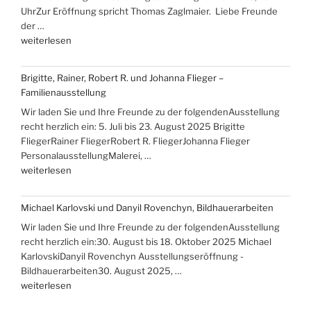
UhrZur Eröffnung spricht Thomas Zaglmaier. Liebe Freunde
der …
„Ausstellungen
weiterlesen
mit
Hans-
Brigitte, Rainer, Robert R. und Johanna Flieger –
Christoph
Familienausstellung
Rackwitz
Wir laden Sie und Ihre Freunde zu der folgendenAusstellung
und
recht herzlich ein: 5. Juli bis 23. August 2025 Brigitte
Christine
FliegerRainer FliegerRobert R. FliegerJohanna Flieger
Rammelt-
PersonalausstellungMalerei, …
Hadelich“
„Brigitte,
weiterlesen
Rainer,
Robert
Michael Karlovski und Danyil Rovenchyn, Bildhauerarbeiten
R.
Wir laden Sie und Ihre Freunde zu der folgendenAusstellung
und
recht herzlich ein:30. August bis 18. Oktober 2025 Michael
Johanna
KarlovskiDanyil Rovenchyn Ausstellungseröffnung -
Flieger
Bildhauerarbeiten30. August 2025, …
–
„Michael
weiterlesen
Familienausstellung“
Karlovski