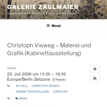
Zum
GALERIE ZAGLMAIER
Inhalt
zeitgenössische Bildende Kunst in Halle (Saale)
springen
Menü
Christoph Vieweg – Malerei und
Grafik (Kabinettausstellung)
WANN:
23. Juli 2026 um 13:30 – 18:30
Europe/Berlin Zeitzone
Repeats
AKTUELL
CHRISTOPH VIEWEG
KABINETTAUSSTELLUNG
KÜNSTLER
aktuell