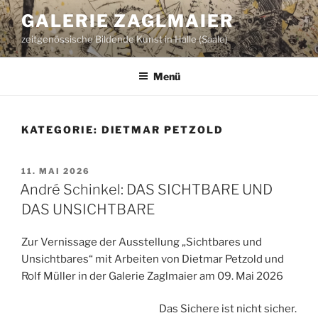
Zum
GALERIE ZAGLMAIER
Inhalt
zeitgenössische Bildende Kunst in Halle (Saale)
springen
Menü
KATEGORIE:
DIETMAR PETZOLD
VERÖFFENTLICHT
11. MAI 2026
AM
André Schinkel: DAS SICHTBARE UND
DAS UNSICHTBARE
Zur Vernissage der Ausstellung „Sichtbares und
Unsichtbares“ mit Arbeiten von Dietmar Petzold und
Rolf Müller in der Galerie Zaglmaier am 09. Mai 2026
Das Sichere ist nicht sicher.