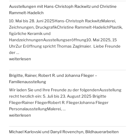
–
Ausstellungen mit Hans-Christoph Rackwitz und Christine
„Über
Rammelt-Hadelich
die
10. Mai bis 28. Juni 2025Hans-Christoph RackwitzMalerei,
Berge
Zeichnungen, DruckgrafikChristine Rammelt-HadelichPlastik,
ans
figürliche Keramik und
Meer““
HandzeichnungenAusstellungseröffnung10. Mai 2025, 15
UhrZur Eröffnung spricht Thomas Zaglmaier. Liebe Freunde
der …
„Ausstellungen
weiterlesen
mit
Hans-
Brigitte, Rainer, Robert R. und Johanna Flieger –
Christoph
Familienausstellung
Rackwitz
Wir laden Sie und Ihre Freunde zu der folgendenAusstellung
und
recht herzlich ein: 5. Juli bis 23. August 2025 Brigitte
Christine
FliegerRainer FliegerRobert R. FliegerJohanna Flieger
Rammelt-
PersonalausstellungMalerei, …
Hadelich“
„Brigitte,
weiterlesen
Rainer,
Robert
Michael Karlovski und Danyil Rovenchyn, Bildhauerarbeiten
R.