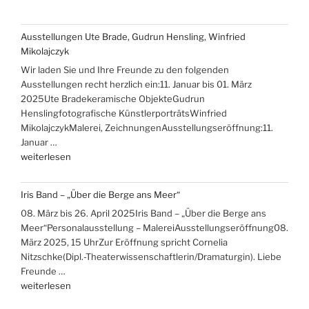
Ausstellungen Ute Brade, Gudrun Hensling, Winfried
Mikolajczyk
Wir laden Sie und Ihre Freunde zu den folgenden
Ausstellungen recht herzlich ein:11. Januar bis 01. März
2025Ute Bradekeramische ObjekteGudrun
Henslingfotografische KünstlerporträtsWinfried
MikolajczykMalerei, ZeichnungenAusstellungseröffnung:11.
Januar …
„Ausstellungen
weiterlesen
Ute
Brade,
Iris Band – „Über die Berge ans Meer“
Gudrun
08. März bis 26. April 2025Iris Band – „Über die Berge ans
Hensling,
Meer“Personalausstellung – MalereiAusstellungseröffnung08.
Winfried
März 2025, 15 UhrZur Eröffnung spricht Cornelia
Mikolajczyk“
Nitzschke(Dipl.-Theaterwissenschaftlerin/Dramaturgin). Liebe
Freunde …
„Iris
weiterlesen
Band