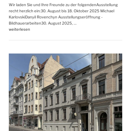
Wir laden Sie und Ihre Freunde zu der folgendenAusstellung
und
recht herzlich ein:30. August bis 18. Oktober 2025 Michael
Johanna
KarlovskiDanyil Rovenchyn Ausstellungseröffnung -
Flieger
Bildhauerarbeiten30. August 2025, …
–
„Michael
weiterlesen
Familienausstellung“
Karlovski
und
Danyil
Rovenchyn,
Bildhauerarbeiten“