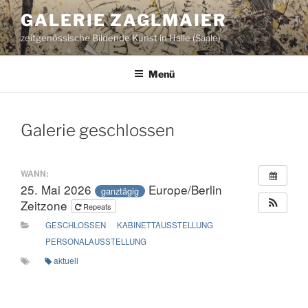
Zum
GALERIE ZAGLMAIER
Inhalt
zeitgenössische Bildende Kunst in Halle (Saale)
springen
Menü
Galerie geschlossen
WANN:
25. Mai 2026
Europe/Berlin
ganztägig
Zeitzone
Repeats
GESCHLOSSEN
KABINETTAUSSTELLUNG
PERSONALAUSSTELLUNG
aktuell