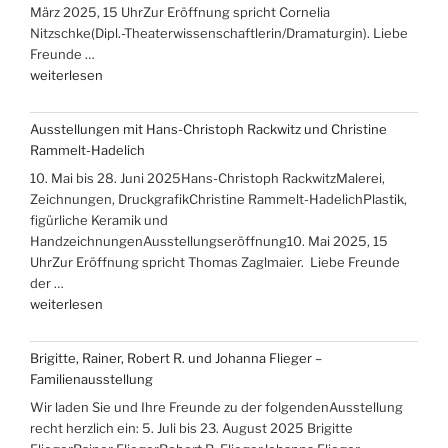
März 2025, 15 UhrZur Eröffnung spricht Cornelia
Mikolajczyk“
Nitzschke(Dipl.-Theaterwissenschaftlerin/Dramaturgin). Liebe
Freunde …
„Iris
weiterlesen
Band
–
Ausstellungen mit Hans-Christoph Rackwitz und Christine
„Über
Rammelt-Hadelich
die
10. Mai bis 28. Juni 2025Hans-Christoph RackwitzMalerei,
Berge
Zeichnungen, DruckgrafikChristine Rammelt-HadelichPlastik,
ans
figürliche Keramik und
Meer““
HandzeichnungenAusstellungseröffnung10. Mai 2025, 15
UhrZur Eröffnung spricht Thomas Zaglmaier. Liebe Freunde
der …
„Ausstellungen
weiterlesen
mit
Hans-
Brigitte, Rainer, Robert R. und Johanna Flieger –
Christoph
Familienausstellung
Rackwitz
Wir laden Sie und Ihre Freunde zu der folgendenAusstellung
und
recht herzlich ein: 5. Juli bis 23. August 2025 Brigitte
Christine