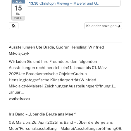
AUG.
13:30
Christoph Vieweg – Malerei und G...
15
Sa.
2026
Kalender anzeigen
Ausstellungen Ute Brade, Gudrun Hensling, Winfried
Mikolajczyk
Wir laden Sie und Ihre Freunde zu den folgenden
Ausstellungen recht herzlich ein:11. Januar bis 01. März
2025Ute Bradekeramische ObjekteGudrun
Henslingfotografische KünstlerporträtsWinfried
MikolajczykMalerei, ZeichnungenAusstellungseröffnung:11.
Januar …
„Ausstellungen
weiterlesen
Ute
Brade,
Iris Band – „Über die Berge ans Meer“
Gudrun
08. März bis 26. April 2025Iris Band – „Über die Berge ans
Hensling,
Meer“Personalausstellung – MalereiAusstellungseröffnung08.
Winfried