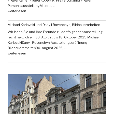
FliegerRainer FliegerRobert R. FliegerJohanna Flieger
Rammelt-
PersonalausstellungMalerei, …
Hadelich“
„Brigitte,
weiterlesen
Rainer,
Robert
Michael Karlovski und Danyil Rovenchyn, Bildhauerarbeiten
R.
Wir laden Sie und Ihre Freunde zu der folgendenAusstellung
und
recht herzlich ein:30. August bis 18. Oktober 2025 Michael
Johanna
KarlovskiDanyil Rovenchyn Ausstellungseröffnung -
Flieger
Bildhauerarbeiten30. August 2025, …
–
„Michael
weiterlesen
Familienausstellung“
Karlovski
und
Danyil
Rovenchyn,
Bildhauerarbeiten“