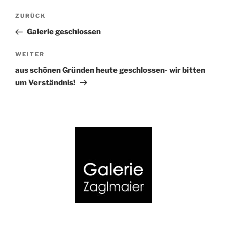
Beitragsnavigation
Vorheriger
ZURÜCK
Beitrag
Galerie geschlossen
Nächster
WEITER
Beitrag
aus schönen Gründen heute geschlossen- wir bitten
um Verständnis!