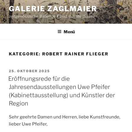
Zum
GALERIE ZAGLMAIER
Inhalt
zeitgenössische Bildende Kunst in Halle (Saale)
springen
Menü
KATEGORIE:
ROBERT RAINER FLIEGER
VERÖFFENTLICHT
25. OKTOBER 2025
AM
Eröffnungsrede für die
Jahresendausstellungen Uwe Pfeifer
(Kabinettausstellung) und Künstler der
Region
Sehr geehrte Damen und Herren, liebe Kunstfreunde,
lieber Uwe Pfeifer,