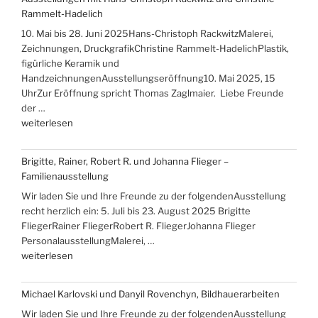
„Über
Rammelt-Hadelich
die
10. Mai bis 28. Juni 2025Hans-Christoph RackwitzMalerei,
Berge
Zeichnungen, DruckgrafikChristine Rammelt-HadelichPlastik,
ans
figürliche Keramik und
Meer““
HandzeichnungenAusstellungseröffnung10. Mai 2025, 15
UhrZur Eröffnung spricht Thomas Zaglmaier. Liebe Freunde
der …
„Ausstellungen
weiterlesen
mit
Hans-
Brigitte, Rainer, Robert R. und Johanna Flieger –
Christoph
Familienausstellung
Rackwitz
Wir laden Sie und Ihre Freunde zu der folgendenAusstellung
und
recht herzlich ein: 5. Juli bis 23. August 2025 Brigitte
Christine
FliegerRainer FliegerRobert R. FliegerJohanna Flieger
Rammelt-
PersonalausstellungMalerei, …
Hadelich“
„Brigitte,
weiterlesen
Rainer,
Robert
Michael Karlovski und Danyil Rovenchyn, Bildhauerarbeiten
R.
Wir laden Sie und Ihre Freunde zu der folgendenAusstellung
und