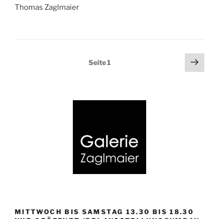
Thomas Zaglmaier
Seitennummerierung
Näch
Seite
1
Seit
der
Beiträge
MITTWOCH BIS SAMSTAG 13.30 BIS 18.30