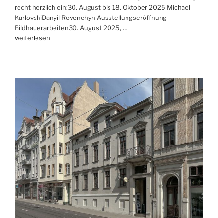
recht herzlich ein:30. August bis 18. Oktober 2025 Michael
Johanna
KarlovskiDanyil Rovenchyn Ausstellungseröffnung -
Flieger
Bildhauerarbeiten30. August 2025, …
–
„Michael
weiterlesen
Familienausstellung“
Karlovski
und
Danyil
Rovenchyn,
Bildhauerarbeiten“