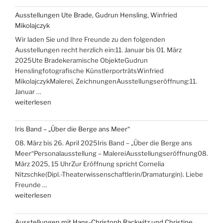
Ausstellungen Ute Brade, Gudrun Hensling, Winfried
Mikolajczyk
Wir laden Sie und Ihre Freunde zu den folgenden
Ausstellungen recht herzlich ein:11. Januar bis 01. März
2025Ute Bradekeramische ObjekteGudrun
Henslingfotografische KünstlerporträtsWinfried
MikolajczykMalerei, ZeichnungenAusstellungseröffnung:11.
Januar …
„Ausstellungen
weiterlesen
Ute
Brade,
Iris Band – „Über die Berge ans Meer“
Gudrun
08. März bis 26. April 2025Iris Band – „Über die Berge ans
Hensling,
Meer“Personalausstellung – MalereiAusstellungseröffnung08.
Winfried
März 2025, 15 UhrZur Eröffnung spricht Cornelia
Mikolajczyk“
Nitzschke(Dipl.-Theaterwissenschaftlerin/Dramaturgin). Liebe
Freunde …
„Iris
weiterlesen
Band
–
Ausstellungen mit Hans-Christoph Rackwitz und Christine