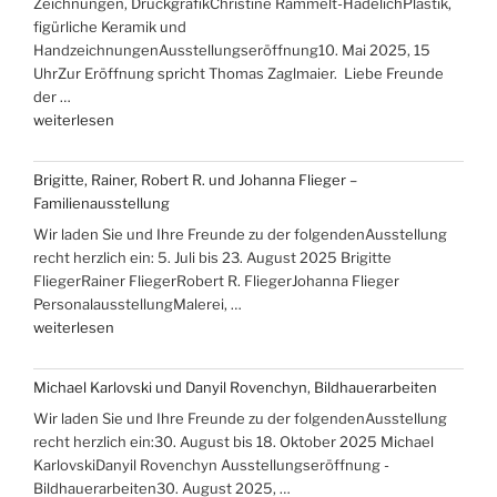
Zeichnungen, DruckgrafikChristine Rammelt-HadelichPlastik,
ans
figürliche Keramik und
Meer““
HandzeichnungenAusstellungseröffnung10. Mai 2025, 15
UhrZur Eröffnung spricht Thomas Zaglmaier. Liebe Freunde
der …
„Ausstellungen
weiterlesen
mit
Hans-
Brigitte, Rainer, Robert R. und Johanna Flieger –
Christoph
Familienausstellung
Rackwitz
Wir laden Sie und Ihre Freunde zu der folgendenAusstellung
und
recht herzlich ein: 5. Juli bis 23. August 2025 Brigitte
Christine
FliegerRainer FliegerRobert R. FliegerJohanna Flieger
Rammelt-
PersonalausstellungMalerei, …
Hadelich“
„Brigitte,
weiterlesen
Rainer,
Robert
Michael Karlovski und Danyil Rovenchyn, Bildhauerarbeiten
R.
Wir laden Sie und Ihre Freunde zu der folgendenAusstellung
und
recht herzlich ein:30. August bis 18. Oktober 2025 Michael
Johanna
KarlovskiDanyil Rovenchyn Ausstellungseröffnung -
Flieger
Bildhauerarbeiten30. August 2025, …
–