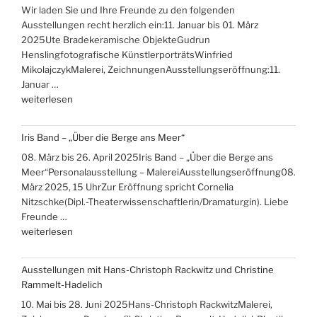
Wir laden Sie und Ihre Freunde zu den folgenden
Ausstellungen recht herzlich ein:11. Januar bis 01. März
2025Ute Bradekeramische ObjekteGudrun
Henslingfotografische KünstlerporträtsWinfried
MikolajczykMalerei, ZeichnungenAusstellungseröffnung:11.
Januar …
„Ausstellungen
weiterlesen
Ute
Brade,
Iris Band – „Über die Berge ans Meer“
Gudrun
08. März bis 26. April 2025Iris Band – „Über die Berge ans
Hensling,
Meer“Personalausstellung – MalereiAusstellungseröffnung08.
Winfried
März 2025, 15 UhrZur Eröffnung spricht Cornelia
Mikolajczyk“
Nitzschke(Dipl.-Theaterwissenschaftlerin/Dramaturgin). Liebe
Freunde …
„Iris
weiterlesen
Band
–
Ausstellungen mit Hans-Christoph Rackwitz und Christine
„Über
Rammelt-Hadelich
die
10. Mai bis 28. Juni 2025Hans-Christoph RackwitzMalerei,
Berge