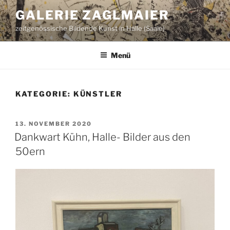
Zum
GALERIE ZAGLMAIER
Inhalt
zeitgenössische Bildende Kunst in Halle (Saale)
springen
Menü
KATEGORIE:
KÜNSTLER
VERÖFFENTLICHT
13. NOVEMBER 2020
AM
Dankwart Kühn, Halle- Bilder aus den
50ern