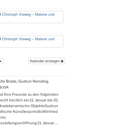
0
Christoph Vieweg – Malerei und
0
Christoph Vieweg – Malerei und
Kalender anzeigen
Ute Brade, Gudrun Hensling,
jczyk
nd Ihre Freunde zu den folgenden
cht herzlich ein:11. Januar bis 01.
Bradekeramische ObjekteGudrun
afische KünstlerporträtsWinfried
rei,
stellungseröffnung:11. Januar …