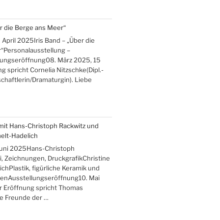
er die Berge ans Meer“
 April 2025Iris Band – „Über die
“Personalausstellung –
lungseröffnung08. März 2025, 15
g spricht Cornelia Nitzschke(Dipl.-
haftlerin/Dramaturgin). Liebe
mit Hans-Christoph Rackwitz und
elt-Hadelich
 Juni 2025Hans-Christoph
, Zeichnungen, DruckgrafikChristine
hPlastik, figürliche Keramik und
enAusstellungseröffnung10. Mai
r Eröffnung spricht Thomas
be Freunde der …