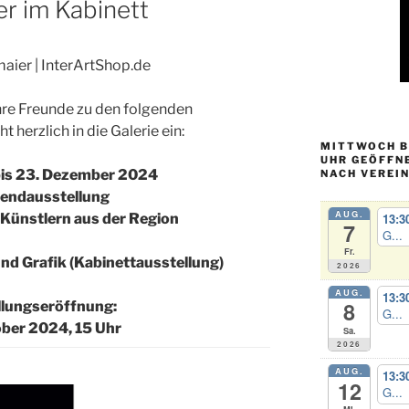
er im Kabinett
maier | InterArtShop.de
Ihre Freunde zu den folgenden
 herzlich in die Galerie ein:
MITTWOCH BI
UHR GEÖFFN
bis 23. Dezember 2024
NACH VEREI
endausstellung
AUG.
13:3
 Künstlern aus der Region
7
G...
Fr.
und Grafik (Kabinettausstellung)
2026
AUG.
13:3
8
lungseröffnung:
G...
ober 2024, 15 Uhr
Sa.
2026
AUG.
13:3
12
G...
Mi.