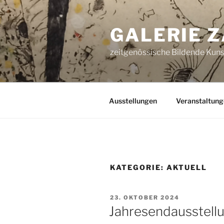
Zum
Inhalt
GALERIE 
springen
zeitgenössische Bildende Kunst
Ausstellungen
Veranstaltung
KATEGORIE:
AKTUELL
VERÖFFENTLICHT
23. OKTOBER 2024
AM
Jahresendausstellu