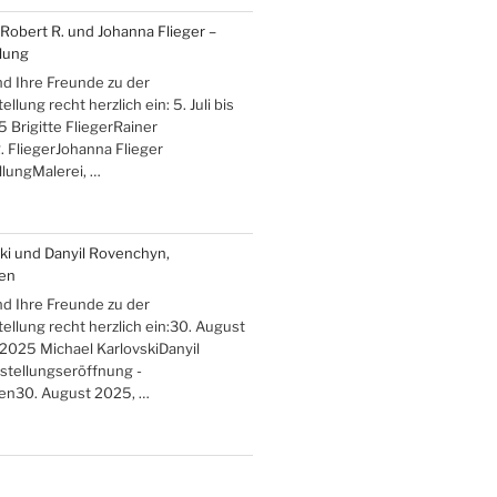
, Robert R. und Johanna Flieger –
lung
nd Ihre Freunde zu der
lung recht herzlich ein: 5. Juli bis
 Brigitte FliegerRainer
. FliegerJohanna Flieger
lungMalerei, …
ki und Danyil Rovenchyn,
ten
nd Ihre Freunde zu der
llung recht herzlich ein:30. August
 2025 Michael KarlovskiDanyil
lung“
tellungseröffnung -
ten30. August 2025, …