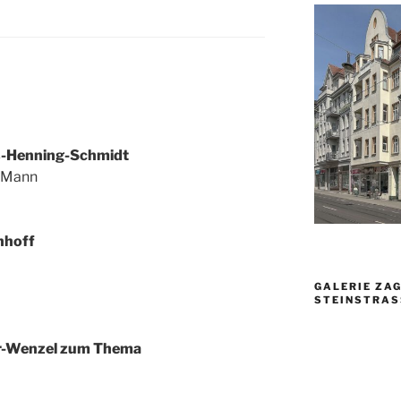
Rovenchyn,
Bildhauerarbeit
s-Henning-Schmidt
 Mann
nhoff
GALERIE ZAG
TEINSTRASSE
ler-Wenzel zum Thema