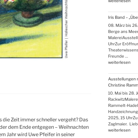
„Ausstellungen
weiterlesen
Ute
Brade,
Iris Band – „Üb
Gudrun
Hensling,
08. März bis 26.
Winfried
Berge ans Meer
Mikolajczyk“
MalereiAusstel
UhrZur Eröffnun
Theaterwissensc
Freunde …
„Iris
weiterlesen
Band
–
Ausstellungen 
„Über
Christine Ramm
die
Berge
10. Mai bis 28.
ans
RackwitzMalerei
Meer““
Rammelt-Hadelic
Handzeichnung
2025, 15 UhrZu
s die Zeit immer schneller vergeht? Das
Zaglmaier. Lie
ieder dem Ende entgegen – Weihnachten
„Ausstellungen
weiterlesen
dem Jahr wird Uwe Pfeifer in seiner
mit