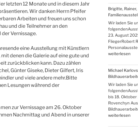
er letzten 12 Monate und in diesem Jahr
Hans-
Brigitte, Rainer
Christoph
präsentieren. Wir danken Herrn Pfeifer
Familienausstel
Rackwitz
rbaren Arbeiten und freuen uns schon
und
Wir laden Sie u
hau und die Teilnehmer an den
Christine
folgendenAusstel
 der Vernissage.
Rammelt-
23. August 2025
Hadelich“
FliegerRobert R
Personalausstel
hresende eine Ausstellung mit Künstlern
„Brigitte,
weiterlesen
 mit denen die Galerie auf eine gute und
Rainer,
it zurückblicken kann. Dazu zählen
Robert
el, Günter Giseke, Dieter Gilfert, Iris
Michael Karlovs
R.
Bildhauerarbei
ndler und viele andere mehr.Bitte
und
Johanna
Wir laden Sie u
chen Lesungen während der
Flieger
folgendenAusste
–
bis 18. Oktober
Familienausstel
Rovenchyn Auss
ommen zur Vernissage am 26. Oktober
Bildhauerarbei
ehmen Nachmittag und Abend in unserer
„Michael
weiterlesen
Karlovski
und
Danyil