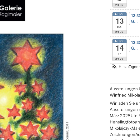
2026
AUG.
13:3
13
G...
Do.
2026
AUG.
13:3
14
G...
Fr.
2026
Hinzufügen
Ausstellungen 
Winfried Mikola
Wir laden Sie u
Ausstellungen re
März 2025Ute 
Henslingfotogr
MikolajczykMale
ZeichnungenAus