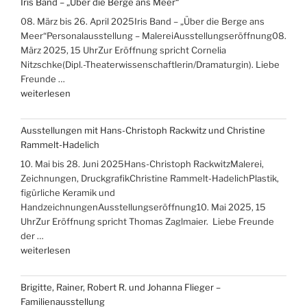
Iris Band – „Über die Berge ans Meer“
Gudrun
08. März bis 26. April 2025Iris Band – „Über die Berge ans
Hensling,
Meer“Personalausstellung – MalereiAusstellungseröffnung08.
Winfried
März 2025, 15 UhrZur Eröffnung spricht Cornelia
Mikolajczyk“
Nitzschke(Dipl.-Theaterwissenschaftlerin/Dramaturgin). Liebe
Freunde …
„Iris
weiterlesen
Band
–
Ausstellungen mit Hans-Christoph Rackwitz und Christine
„Über
Rammelt-Hadelich
die
10. Mai bis 28. Juni 2025Hans-Christoph RackwitzMalerei,
Berge
Zeichnungen, DruckgrafikChristine Rammelt-HadelichPlastik,
ans
figürliche Keramik und
Meer““
HandzeichnungenAusstellungseröffnung10. Mai 2025, 15
UhrZur Eröffnung spricht Thomas Zaglmaier. Liebe Freunde
der …
„Ausstellungen
weiterlesen
mit
Hans-
Brigitte, Rainer, Robert R. und Johanna Flieger –
Christoph
Familienausstellung
Rackwitz