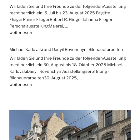
Wir laden Sie und Ihre Freunde zu der folgendenAusstellung
und
recht herzlich ein: 5. Juli bis 23. August 2025 Brigitte
Christine
FliegerRainer FliegerRobert R. FliegerJohanna Flieger
Rammelt-
PersonalausstellungMalerei, …
Hadelich“
„Brigitte,
weiterlesen
Rainer,
Robert
Michael Karlovski und Danyil Rovenchyn, Bildhauerarbeiten
R.
Wir laden Sie und Ihre Freunde zu der folgendenAusstellung
und
recht herzlich ein:30. August bis 18. Oktober 2025 Michael
Johanna
KarlovskiDanyil Rovenchyn Ausstellungseröffnung -
Flieger
Bildhauerarbeiten30. August 2025, …
–
„Michael
weiterlesen
Familienausstellung“
Karlovski
und
Danyil
Rovenchyn,
Bildhauerarbeiten“