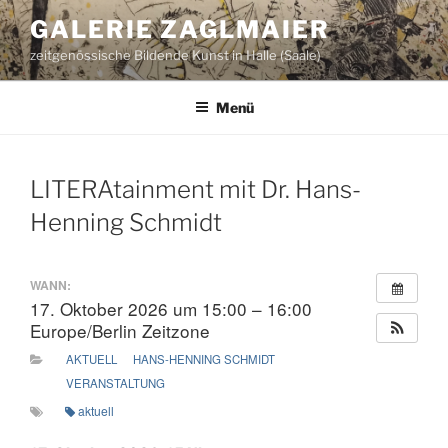
Zum
GALERIE ZAGLMAIER
Inhalt
zeitgenössische Bildende Kunst in Halle (Saale)
springen
Menü
LITERAtainment mit Dr. Hans-
Henning Schmidt
WANN:
17. Oktober 2026 um 15:00 – 16:00
Europe/Berlin Zeitzone
AKTUELL
HANS-HENNING SCHMIDT
VERANSTALTUNG
aktuell