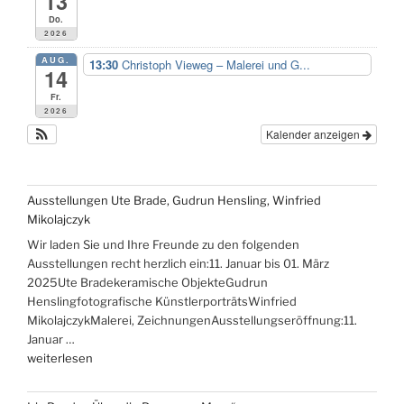
13
Do.
2026
AUG.
13:30
Christoph Vieweg – Malerei und G...
14
Fr.
2026
Kalender anzeigen
Ausstellungen Ute Brade, Gudrun Hensling, Winfried
Mikolajczyk
Wir laden Sie und Ihre Freunde zu den folgenden
Ausstellungen recht herzlich ein:11. Januar bis 01. März
2025Ute Bradekeramische ObjekteGudrun
Henslingfotografische KünstlerporträtsWinfried
MikolajczykMalerei, ZeichnungenAusstellungseröffnung:11.
Januar …
„Ausstellungen
weiterlesen
Ute
Brade,