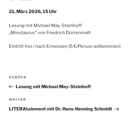
21, März 2026, 15 Uhr
Lesung mit Michael May-Steinhoff
„Minotaurus“ von Friedrich Dürrenmatt
Eintritt frei / nach Ermessen (5 €/Person willkommen)
Beitragsnavigation
Vorheriger
ZURÜCK
Beitrag
Lesung mit Michael May-Steinhoff
Nächster
WEITER
Beitrag
LITERAtainment mit Dr. Hans-Henning Schmidt