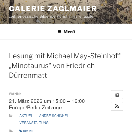
Zum
GALERIE ZAGLMAIER
Inhalt
zeitgenössische Bildende Kunst in Halle (Saale)
springen
Menü
Lesung mit Michael May-Steinhoff
„Minotaurus“ von Friedrich
Dürrenmatt
WANN:
21. März 2026 um 15:00 – 16:00
Europe/Berlin Zeitzone
AKTUELL
ANDRÉ SCHINKEL
VERANSTALTUNG
aktuell