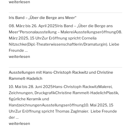
„Ausstellungen
weiterlesen
Ute
Brade,
Iris Band – „Über die Berge ans Meer“
Gudrun
08. März bis 26. April 2025Iris Band – „Über die Berge ans
Hensling,
Meer“Personalausstellung – MalereiAusstellungseröffnung08.
Winfried
März 2025, 15 UhrZur Eröffnung spricht Cornelia
Mikolajczyk“
Nitzschke(Dipl.-Theaterwissenschaftlerin/Dramaturgin). Liebe
Freunde …
„Iris
weiterlesen
Band
–
Ausstellungen mit Hans-Christoph Rackwitz und Christine
„Über
Rammelt-Hadelich
die
10. Mai bis 28. Juni 2025Hans-Christoph RackwitzMalerei,
Berge
Zeichnungen, DruckgrafikChristine Rammelt-HadelichPlastik,
ans
figürliche Keramik und
Meer““
HandzeichnungenAusstellungseröffnung10. Mai 2025, 15
UhrZur Eröffnung spricht Thomas Zaglmaier. Liebe Freunde
der …
„Ausstellungen
weiterlesen
mit