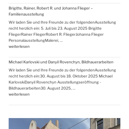
Hans-
Brigitte, Rainer, Robert R. und Johanna Flieger –
Christoph
Familienausstellung
Rackwitz
Wir laden Sie und Ihre Freunde zu der folgendenAusstellung
und
recht herzlich ein: 5. Juli bis 23. August 2025 Brigitte
Christine
FliegerRainer FliegerRobert R. FliegerJohanna Flieger
Rammelt-
PersonalausstellungMalerei, …
Hadelich“
„Brigitte,
weiterlesen
Rainer,
Robert
Michael Karlovski und Danyil Rovenchyn, Bildhauerarbeiten
R.
Wir laden Sie und Ihre Freunde zu der folgendenAusstellung
und
recht herzlich ein:30. August bis 18. Oktober 2025 Michael
Johanna
KarlovskiDanyil Rovenchyn Ausstellungseröffnung -
Flieger
Bildhauerarbeiten30. August 2025, …
–
„Michael
weiterlesen
Familienausstellung“
Karlovski
und
Danyil
Rovenchyn,
Bildhauerarbeiten“